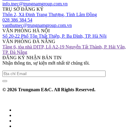
info.tnec@trungnamgroup.com.vn
TRỤ SỞ ĐĂNG KÝ
Thôn 2, Xã Đinh Trang Thượng, Tỉnh Lâm Đồng
028 386 384 54
vanthutnec@trungnamgroup.com.vn
VĂN PHÒNG HÀ NỘI
Số 20-22 Phố Tôn Thất Thiệp, P. Ba Đình, TP. Hà Nội
VĂN PHÒNG ĐÀ NẴNG
Tầng 6, tòa nhà DITP, Lô A2-19 Nguyễn Tất Thành, P. Hải Vân,
TP. Đà Nẵng
ĐĂNG KÝ NHẬN BẢN TIN
Nhận thông tin, sự kiện mới nhất từ chúng tôi.
© 2026 Trungnam E&C. All Rights Reserved.