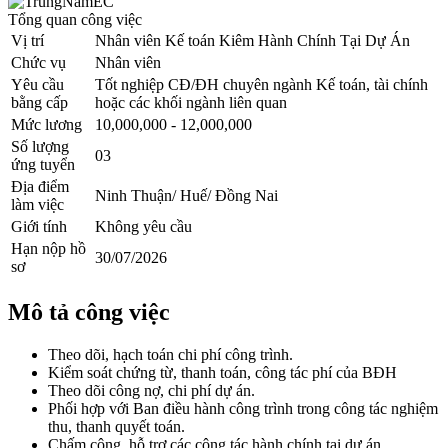
Tổng quan công việc
Vị trí
Nhân viên Kế toán Kiêm Hành Chính Tại Dự Án
Chức vụ
Nhân viên
Yêu cầu
Tốt nghiệp CĐ/ĐH chuyên ngành Kế toán, tài chính
bằng cấp
hoặc các khối ngành liên quan
Mức lương
10,000,000 - 12,000,000
Số lượng
03
ứng tuyển
Địa điểm
Ninh Thuận/ Huế/ Đồng Nai
làm việc
Giới tính
Không yêu cầu
Hạn nộp hồ
30/07/2026
sơ
Mô tả công việc
Theo dõi, hạch toán chi phí công trình.
Kiểm soát chứng từ, thanh toán, công tác phí của BĐH
Theo dõi công nợ, chi phí dự án.
Phối hợp với Ban điều hành công trình trong công tác nghiệm
thu, thanh quyết toán.
Chấm công, hỗ trợ các công tác hành chính tại dự án