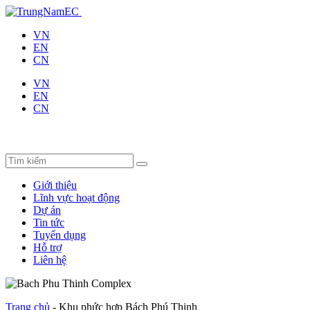
VN
EN
CN
VN
EN
CN
Giới thiệu
Lĩnh vực hoạt động
Dự án
Tin tức
Tuyển dụng
Hỗ trợ
Liên hệ
Trang chủ
-
Khu phức hợp Bách Phú Thịnh