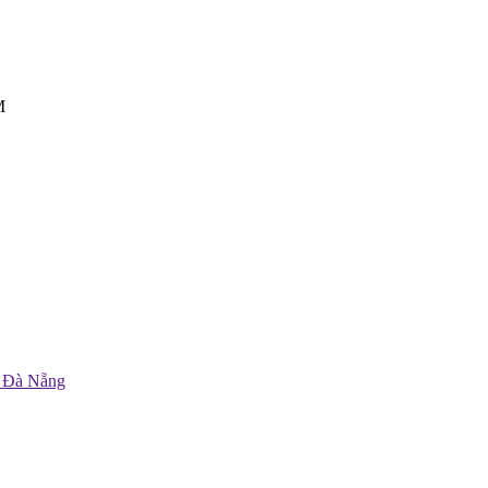
M
. Đà Nẵng