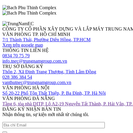
CÔNG TY CỔ PHẦN XÂY DỰNG VÀ LẮP MÁY TRUNG NA
VĂN PHÒNG TP. HỒ CHÍ MINH
7/1 Thành Thái, Phường Diên Hồng, TP.HCM
Xem trên google map
THÔNG TIN LIÊN HỆ
0834 70 75 79
info.tnec@trungnamgroup.com.vn
TRỤ SỞ ĐĂNG KÝ
Thôn 2, Xã Đinh Trang Thượng, Tỉnh Lâm Đồng
028 386 384 54
vanthutnec@trungnamgroup.com.vn
VĂN PHÒNG HÀ NỘI
Số 20-22 Phố Tôn Thất Thiệp, P. Ba Đình, TP. Hà Nội
VĂN PHÒNG ĐÀ NẴNG
Tầng 6, tòa nhà DITP, Lô A2-19 Nguyễn Tất Thành, P. Hải Vân, TP
ĐĂNG KÝ NHẬN BẢN TIN
Nhận thông tin, sự kiện mới nhất từ chúng tôi.