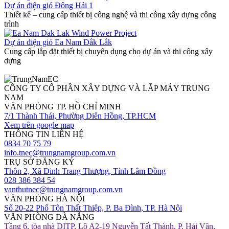
Dự án điện gió Đông Hải 1
Thiết kế – cung cấp thiết bị công nghệ và thi công xây dựng công
trình
Dự án điện gió Ea Nam Đắk Lắk
Cung cấp lắp đặt thiết bị chuyên dụng cho dự án và thi công xây
dựng
CÔNG TY CỔ PHẦN XÂY DỰNG VÀ LẮP MÁY TRUNG
NAM
VĂN PHÒNG TP. HỒ CHÍ MINH
7/1 Thành Thái, Phường Diên Hồng, TP.HCM
Xem trên google map
THÔNG TIN LIÊN HỆ
0834 70 75 79
info.tnec@trungnamgroup.com.vn
TRỤ SỞ ĐĂNG KÝ
Thôn 2, Xã Đinh Trang Thượng, Tỉnh Lâm Đồng
028 386 384 54
vanthutnec@trungnamgroup.com.vn
VĂN PHÒNG HÀ NỘI
Số 20-22 Phố Tôn Thất Thiệp, P. Ba Đình, TP. Hà Nội
VĂN PHÒNG ĐÀ NẴNG
Tầng 6, tòa nhà DITP, Lô A2-19 Nguyễn Tất Thành, P. Hải Vân,