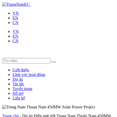
VN
EN
CN
VN
EN
CN
Giới thiệu
Lĩnh vực hoạt động
Dự án
Tin tức
Tuyển dụng
Hỗ trợ
Liên hệ
Trang chủ
-
Dự án Điện mặt trời Trung Nam Thuận Nam 450MW