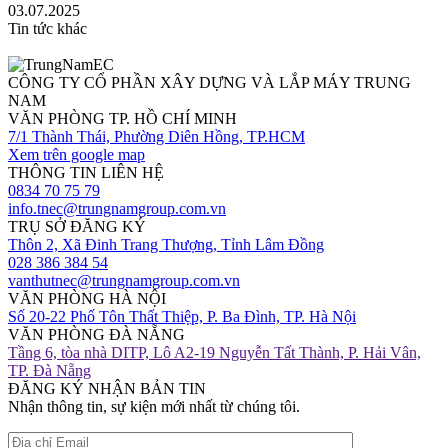
03.07.2025
Tin tức khác
CÔNG TY CỔ PHẦN XÂY DỰNG VÀ LẮP MÁY TRUNG
NAM
VĂN PHÒNG TP. HỒ CHÍ MINH
7/1 Thành Thái, Phường Diên Hồng, TP.HCM
Xem trên google map
THÔNG TIN LIÊN HỆ
0834 70 75 79
info.tnec@trungnamgroup.com.vn
TRỤ SỞ ĐĂNG KÝ
Thôn 2, Xã Đinh Trang Thượng, Tỉnh Lâm Đồng
028 386 384 54
vanthutnec@trungnamgroup.com.vn
VĂN PHÒNG HÀ NỘI
Số 20-22 Phố Tôn Thất Thiệp, P. Ba Đình, TP. Hà Nội
VĂN PHÒNG ĐÀ NẴNG
Tầng 6, tòa nhà DITP, Lô A2-19 Nguyễn Tất Thành, P. Hải Vân,
TP. Đà Nẵng
ĐĂNG KÝ NHẬN BẢN TIN
Nhận thông tin, sự kiện mới nhất từ chúng tôi.