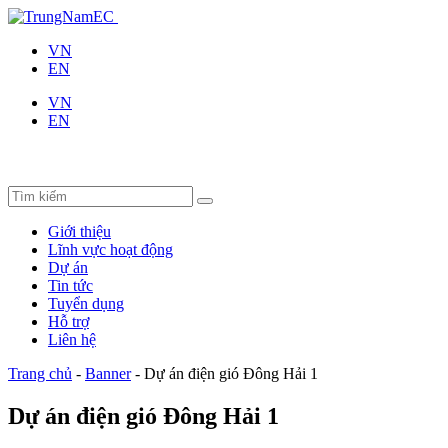
VN
EN
VN
EN
Giới thiệu
Lĩnh vực hoạt động
Dự án
Tin tức
Tuyển dụng
Hỗ trợ
Liên hệ
Trang chủ
-
Banner
-
Dự án điện gió Đông Hải 1
Dự án điện gió Đông Hải 1