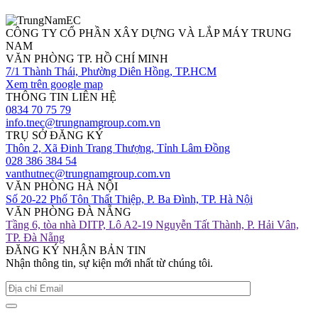
CÔNG TY CỔ PHẦN XÂY DỰNG VÀ LẮP MÁY TRUNG
NAM
VĂN PHÒNG TP. HỒ CHÍ MINH
7/1 Thành Thái, Phường Diên Hồng, TP.HCM
Xem trên google map
THÔNG TIN LIÊN HỆ
0834 70 75 79
info.tnec@trungnamgroup.com.vn
TRỤ SỞ ĐĂNG KÝ
Thôn 2, Xã Đinh Trang Thượng, Tỉnh Lâm Đồng
028 386 384 54
vanthutnec@trungnamgroup.com.vn
VĂN PHÒNG HÀ NỘI
Số 20-22 Phố Tôn Thất Thiệp, P. Ba Đình, TP. Hà Nội
VĂN PHÒNG ĐÀ NẴNG
Tầng 6, tòa nhà DITP, Lô A2-19 Nguyễn Tất Thành, P. Hải Vân,
TP. Đà Nẵng
ĐĂNG KÝ NHẬN BẢN TIN
Nhận thông tin, sự kiện mới nhất từ chúng tôi.