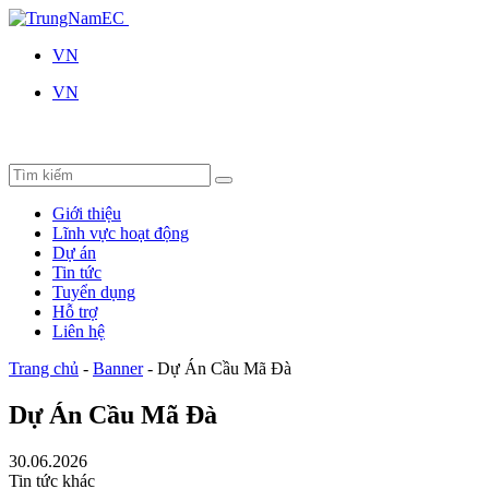
VN
VN
Giới thiệu
Lĩnh vực hoạt động
Dự án
Tin tức
Tuyển dụng
Hỗ trợ
Liên hệ
Trang chủ
-
Banner
-
Dự Án Cầu Mã Đà
Dự Án Cầu Mã Đà
30.06.2026
Tin tức khác