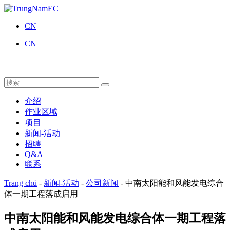
CN
CN
介绍
作业区域
项目
新闻-活动
招聘
Q&A
联系
Trang chủ
-
新闻-活动
-
公司新闻
-
中南太阳能和风能发电综合
体一期工程落成启用
中南太阳能和风能发电综合体一期工程落