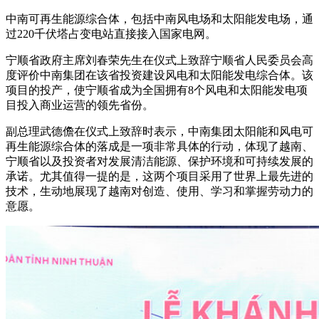
中南可再生能源综合体，包括中南风电场和太阳能发电场，通
过220千伏塔占变电站直接接入国家电网。
宁顺省政府主席刘春荣先生在仪式上致辞宁顺省人民委员会高
度评价中南集团在该省投资建设风电和太阳能发电综合体。该
项目的投产，使宁顺省成为全国拥有8个风电和太阳能发电项
目投入商业运营的领先省份。
副总理武德儋在仪式上致辞时表示，中南集团太阳能和风电可
再生能源综合体的落成是一项非常具体的行动，体现了越南、
宁顺省以及投资者对发展清洁能源、保护环境和可持续发展的
承诺。尤其值得一提的是，这两个项目采用了世界上最先进的
技术，生动地展现了越南对创造、使用、学习和掌握劳动力的
意愿。