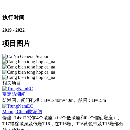
执行时间
2019 - 2022
项目图片
相关项目
富定防潮闸
防潮闸。闸门孔径：B=1x40m=40m。船闸：B=15m
Muong Chuoi防潮闸
修建T14÷T17的04个墩座（02个低墩座和02个锚碇墩座）、
T17锚碇墩身及低墩T16，在T16墩、T16黄色带及T15墩部分
处下放桥面；